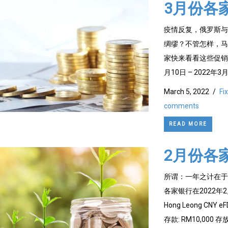
3月份各
疫情反复，俄罗斯与
绸缪？不管怎样，马
家快来看看这些促销吧。 
月10日 – 2022年3月
March 5, 2022
/
Fi
comments
READ MORE
2月份各
所谓：一年之计在于
各家银行在2022
Hong Leong CN
存款: RM10,000 存放