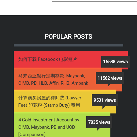
POPULAR POSTS
如何下载 Facebook 电影短片
15588 views
马来西亚银行定期存款: Maybank,
11562 views
CIMB, PB, HLB, Affin, RHB, Ambank
计算购买房屋的律师费 (Lawyer
9531 views
Fee) 印花税 (Stamp Duty) 费用
4 Gold Investment Account by
7835 views
CIMB, Maybank, PB and UOB
[Comparison]