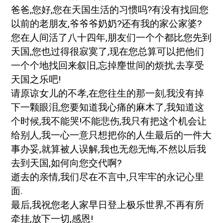
爸爸,您好,您在天国生活的习惯吗?有没有找回您
以前的老朋友,爷爷爷奶奶?还有我的家公家婆?
您在人间活了八十四年,朋友们一个个都比您先到
天国,您也过得很寂寞了,现在您总算可以把他们
一个个地找回来叙旧,忘掉麈世间的烦扰,去享受
天国之乐吧!
请原谅女儿的不孝,在您往生的那一刻,我没有掉
下一颗眼泪,您要知道我心痛的麻木了,我知道这
个时候,我不能哭!不能悲伤,我只有把这个机会让
给别人,我一心一意只想把你的人生最后的一件大
事办妥,就算被人误解,我也无怨无悔,不然以后我
去到天国,如何向您交代啊?
逝去的亲情,我们尽在不言中,只牢牢的永记心里
面.
最后,我祝您老人家早日登上极乐世界,不再有所
牵挂,放下一切,感恩!