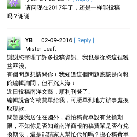
请问现在2017年了，还是一样能投稿
吗？谢谢
YB
02-09-2016
[ Reply ]
Mister Leaf,
謝謝您整理了許多投稿資訊。我也是從您這裡獲
益匪淺。
有個問題想請問你﹝我知道這個問題應該是向報
館編輯詢問，但石沉大海﹞
近日投稿南洋文藝，順利刊登了。
編輯說會寄稿費單給我，可憑單到地方辦事處換
取現款。
問題是我居住在國外，恐怕稿費單設有兌換期
限，不知你是否知道南洋商報的稿費單是否有兌
換期限，還是能請家人幫忙代領嗎？擔心稿費單