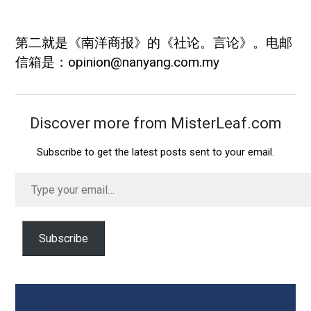
第二就是《南洋商报》的《社论。言论》。电邮
信箱是：
opinion@nanyang.com.my
Discover more from MisterLeaf.com
Subscribe to get the latest posts sent to your email.
Type
your
email…
Subscribe