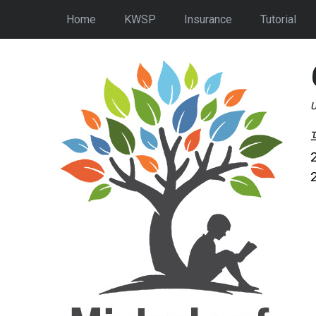
Home
KWSP
Insurance
Tutorial
U