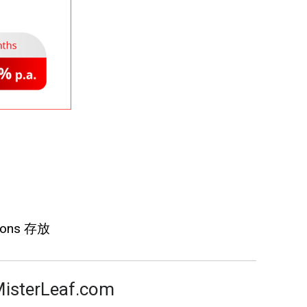
ions 存放
MisterLeaf.com