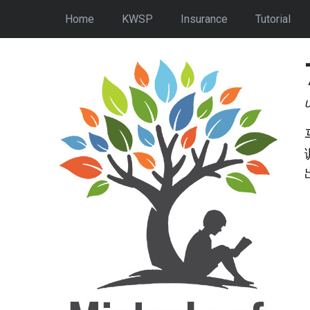
Home
KWSP
Insurance
Tutorial
U