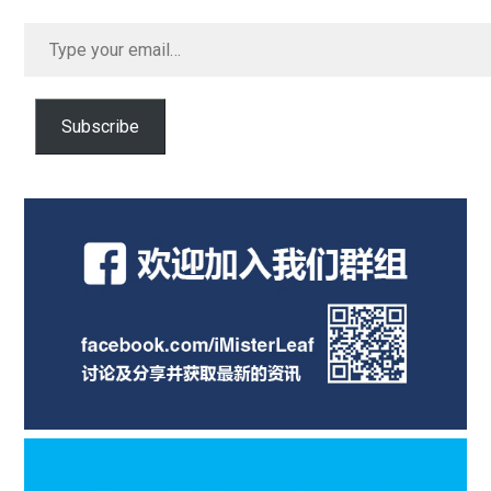
Type
your
email…
Subscribe