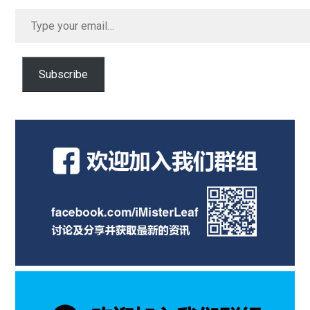
Type
your
email…
Subscribe