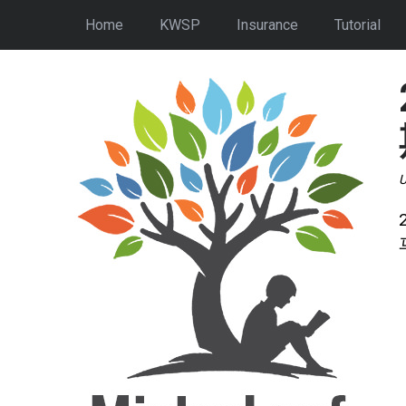
Home
KWSP
Insurance
Tutorial
U