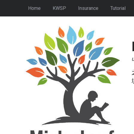
Home
KWSP
Insurance
Tutorial
U