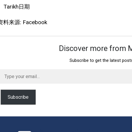
Tarikh日期
资料来源: Facebook
Discover more from 
Subscribe to get the latest post
Type
your
email…
Subscribe