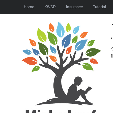
Home
KWSP
Insurance
Tutorial
U