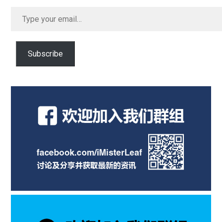
Type
your
email…
Subscribe