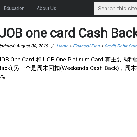
Education
About Us
UOB one card Cash Bac
pdated:
August 30, 2018
/
Home
»
Financial Plan
»
Credit Debit Car
UOB One Card 和 UOB One Platinum Card 有主
Back),另一个是周末回扣(Weekends Cash Bac
8%。