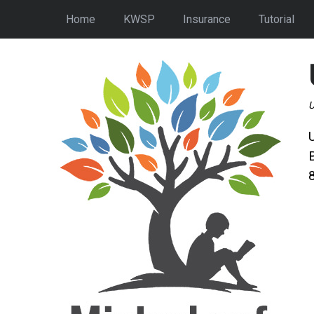
Home
KWSP
Insurance
Tutorial
U