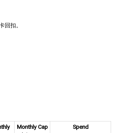
用卡回扣。
thly
Monthly Cap
Spend