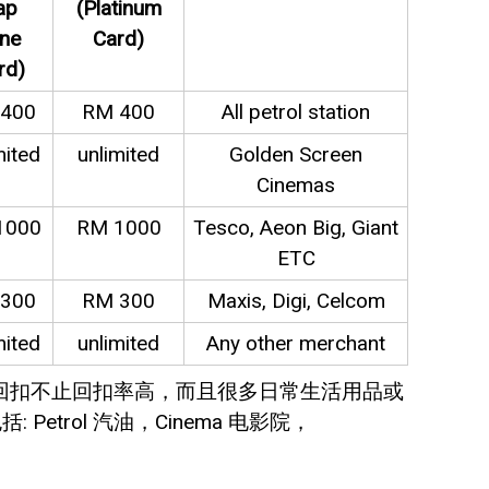
ap
(Platinum
ne
Card)
rd)
400
RM 400
All petrol station
mited
unlimited
Golden Screen
Cinemas
1000
RM 1000
Tesco, Aeon Big, Giant
ETC
300
RM 300
Maxis, Digi, Celcom
mited
unlimited
Any other merchant
予的现金回扣不止回扣率高，而且很多日常生活用品或
: Petrol 汽油，Cinema 电影院，
。