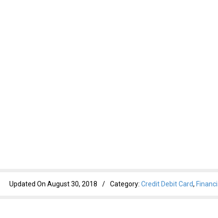
Updated On
August 30, 2018
/
Category:
Credit Debit Card
,
Financi