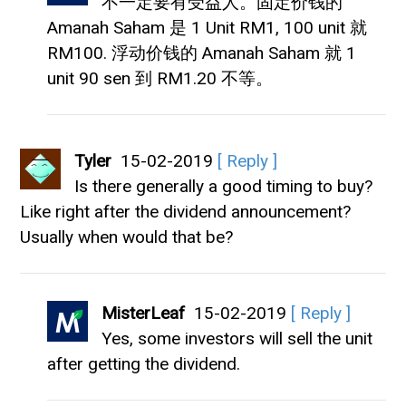
不一定要有受益人。固定价钱的
Amanah Saham 是 1 Unit RM1, 100 unit 就
RM100. 浮动价钱的 Amanah Saham 就 1
unit 90 sen 到 RM1.20 不等。
Tyler
15-02-2019
[ Reply ]
Is there generally a good timing to buy?
Like right after the dividend announcement?
Usually when would that be?
MisterLeaf
15-02-2019
[ Reply ]
Yes, some investors will sell the unit
after getting the dividend.