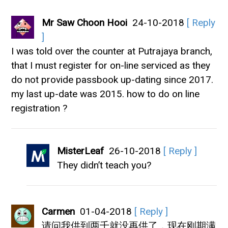
Mr Saw Choon Hooi
24-10-2018
[ Reply
]
I was told over the counter at Putrajaya branch,
that I must register for on-line serviced as they
do not provide passbook up-dating since 2017.
my last up-date was 2015. how to do on line
registration ?
MisterLeaf
26-10-2018
[ Reply ]
They didn’t teach you?
Carmen
01-04-2018
[ Reply ]
请问我供到两千就没再供了，现在刚期满