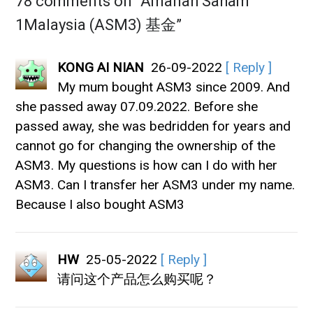
78 comments on “
Amanah Saham
1Malaysia (ASM3) 基金
”
KONG AI NIAN
26-09-2022
[ Reply ]
My mum bought ASM3 since 2009. And
she passed away 07.09.2022. Before she
passed away, she was bedridden for years and
cannot go for changing the ownership of the
ASM3. My questions is how can I do with her
ASM3. Can I transfer her ASM3 under my name.
Because I also bought ASM3
HW
25-05-2022
[ Reply ]
请问这个产品怎么购买呢？